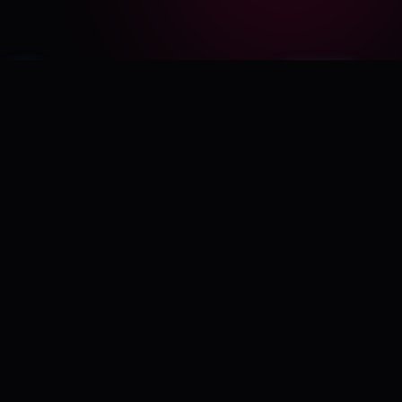
快喵VPN v4.2.0
立即下载
免费试用 · 极速连接
核心功能
自研智能加速引擎，为每一种网络场景深度优化
智能路由
全球节点，
一触即达
部署于美国、日本、新加坡、香港、英国等地的顶级数据中心。智
能DNS解析，自动选择最优线路。
BGP国际专线，多线智能切换
支持Netflix、Disney+、HBO等流媒体解锁